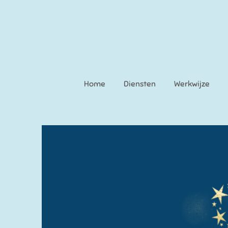
Ga
direct
naar
de
hoofdinhoud
Home
Diensten
Werkwijze