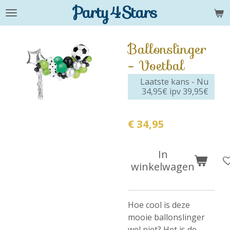
Party4Stars
Ga
direct
naar
Ballonslinger
de
- Voetbal
hoofdinhoud
Laatste kans - Nu
34,95€ ipv 39,95€
€ 34,95
In
winkelwagen
Hoe cool is deze
mooie ballonslinger
wel niet? Het is de