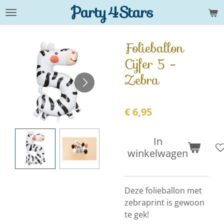
Party4Stars
Ga
direct
naar
Folieballon
de
Cijfer 5 -
hoofdinhoud
Zebra
€ 6,95
In
winkelwagen
Deze folieballon met
zebraprint is gewoon
te gek!