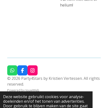
helium!
W
F
I
h
a
n
© 2026 Party4Stars by Kristien Vertessen. All rights
a
c
s
reserved.
t
e
t
s
b
a
Powered by
JouwWeb
A
o
g
Deze website gebruikt cookies voor analyse-
p
o
r
doeleinden en/of het tonen van advertenties.
p
k
a
Door gebruik te blijven maken van de site gaat