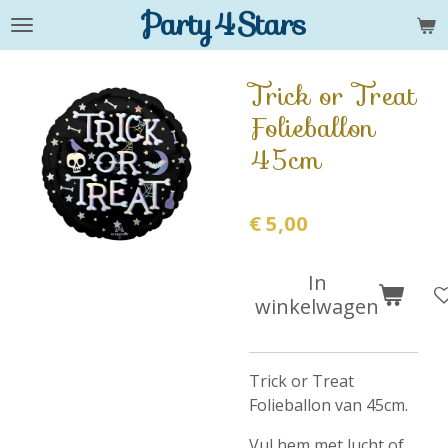
Party4Stars
Ga
direct
naar
Trick or Treat
de
Folieballon
hoofdinhoud
45cm
€ 5,00
In
winkelwagen
Trick or Treat
Folieballon van 45cm.
Vul hem met lucht of