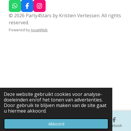
W
F
I
h
a
n
© 2026 Party4Stars by Kristien Vertessen. All rights
a
c
s
reserved.
t
e
t
s
b
a
Powered by
JouwWeb
A
o
g
p
o
r
p
k
a
m
Deze website gebruikt cookies voor analyse-
doeleinden en/of het tonen van advertenties.
Door gebruik te blijven maken van de site gaat
u hiermee akkoord.
Akkoord
E-mailadres
Telefoonnummer
Kaart
Facebook