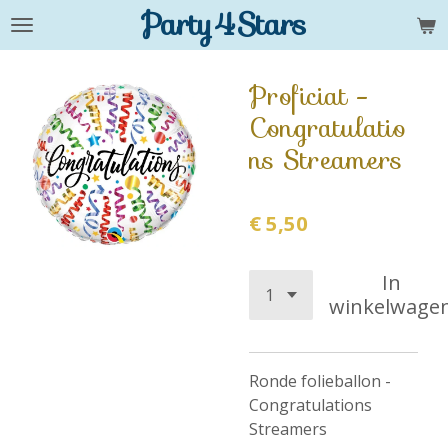
Party4Stars
Ga
direct
naar
Proficiat -
de
Congratulatio
hoofdinhoud
ns Streamers
€ 5,50
In
winkelwage
Ronde folieballon -
Congratulations
Streamers