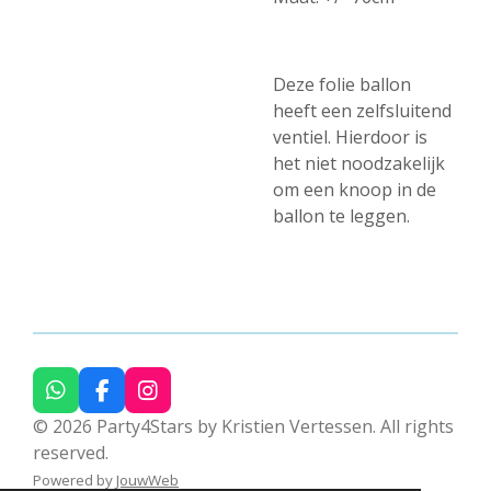
Deze folie ballon
heeft een zelfsluitend
ventiel. Hierdoor is
het niet noodzakelijk
om een knoop in de
ballon te leggen.
W
F
I
h
a
n
© 2026 Party4Stars by Kristien Vertessen. All rights
a
c
s
reserved.
t
e
t
s
b
a
Powered by
JouwWeb