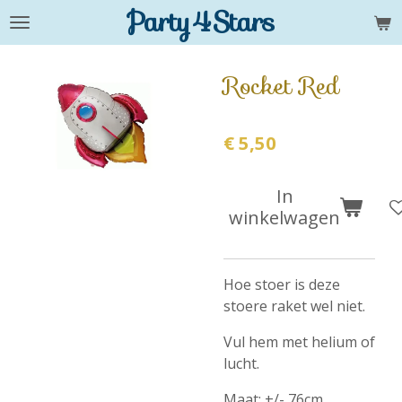
Party4Stars
Ga
direct
naar
Rocket Red
de
hoofdinhoud
€ 5,50
In
winkelwagen
Hoe stoer is deze
stoere raket wel niet.
Vul hem met helium of
lucht.
Maat: +/- 76cm