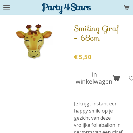
Party4Stars
Ga
direct
naar
Smiling Giraf
de
- 68cm
hoofdinhoud
€ 5,50
In
winkelwagen
Je krijgt instant een
happy smile op je
gezicht van deze
vrolijke folieballon in
de vorm van een giraf.