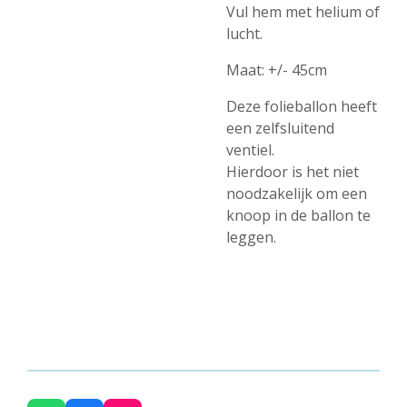
Vul hem met helium of
lucht.
Maat: +/- 45cm
Deze folieballon heeft
een zelfsluitend
ventiel.
Hierdoor is het niet
noodzakelijk om een
knoop in de ballon te
leggen.