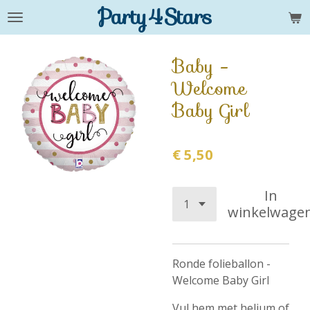
Party4Stars
Ga
direct
naar
Baby -
de
Welcome
hoofdinhoud
Baby Girl
€ 5,50
In
winkelwage
Ronde folieballon -
Welcome Baby Girl
Vul hem met helium of