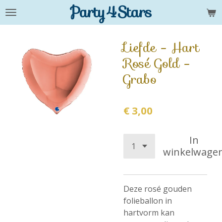
Party4Stars
Ga
direct
naar
Liefde - Hart
de
Rosé Gold -
hoofdinhoud
Grabo
€ 3,00
In
winkelwage
Deze rosé gouden
folieballon in
hartvorm kan