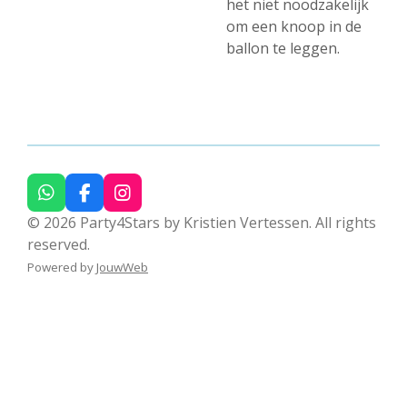
het niet noodzakelijk
om een knoop in de
ballon te leggen.
W
F
I
h
a
n
© 2026 Party4Stars by Kristien Vertessen. All rights
a
c
s
reserved.
t
e
t
s
b
a
Powered by
JouwWeb
A
o
g
p
o
r
p
k
a
m