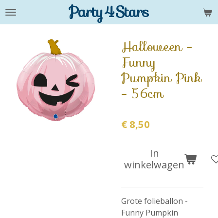
Party4Stars
Ga
direct
naar
Halloween -
de
Funny
hoofdinhoud
Pumpkin Pink
- 56cm
€ 8,50
In
winkelwagen
Grote folieballon -
Funny Pumpkin