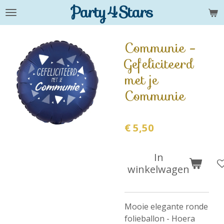
Party4Stars
Ga
direct
naar
Communie -
de
Gefeliciteerd
hoofdinhoud
met je
Communie
€ 5,50
In
winkelwagen
Mooie elegante ronde
folieballon - Hoera