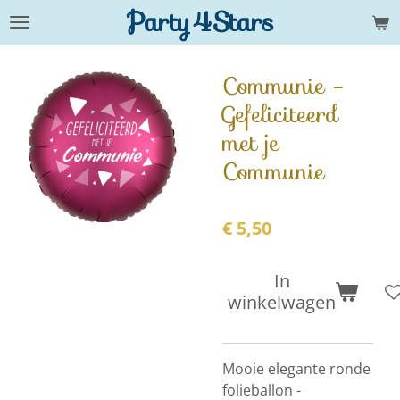
Party4Stars
Ga
direct
naar
Communie -
de
Gefeliciteerd
hoofdinhoud
met je
Communie
€ 5,50
In
winkelwagen
Mooie elegante ronde
folieballon -