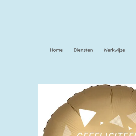
Ga
direct
naar
de
hoofdinhoud
Home
Diensten
Werkwijze