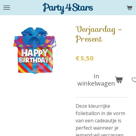
Party4Stars
Ga
direct
naar
Verjaardag -
de
Present
hoofdinhoud
€ 5,50
In
winkelwagen
Deze kleurrijke
folieballon in de vorm
van een cadeautje is
perfect wanneer je
iemand wil verrassen.